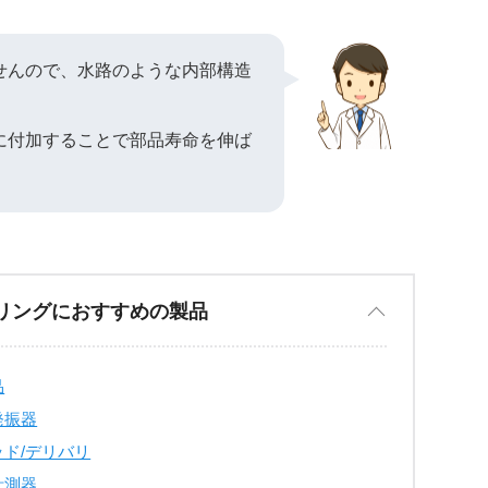
せんので、水路のような内部構造
に付加することで部品寿命を伸ば
リングにおすすめの製品
品
発振器
ド/デリバリ
計測器