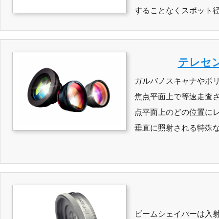
することなくスポット
テレセン
ガルバノスキャナやポ
焦点平面上で等速走査
点平面上のどの位置に
垂直に照射される特殊
ビームシェイパーは入