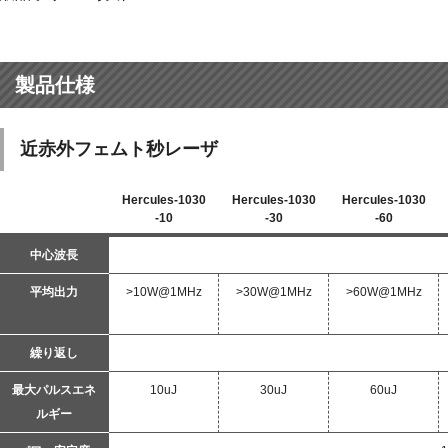
製品仕様
近赤外フェムト秒レーザ
Hercules-1030
Hercules-1030
Hercules-1030
-10
-30
-60
中心波長
平均出力
>10W@1MHz
>30W@1MHz
>60W@1MHz
繰り返し
最大パルスエネ
10uJ
30uJ
60uJ
ルギー