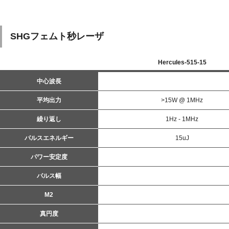
SHGフェムト秒レーザ
Hercules-515-15
中心波長
平均出力
>15W @ 1MHz
繰り返し
1Hz - 1MHz
パルスエネルギー
15uJ
パワー安定度
パルス幅
M2
真円度