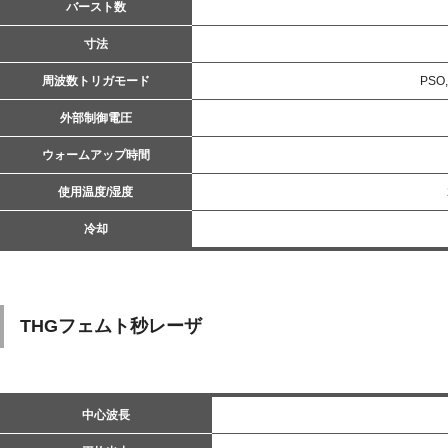
バースト数
寸法
周波数トリガモード
PSO
外部制御電圧
ウォームアップ時間
使用温度/湿度
冷却
THGフェムト秒レーザ
中心波長