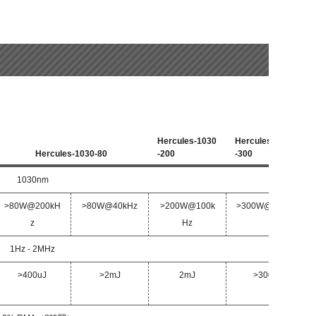
Hercules-1030
Hercules-1030
Hercules-1030-80
-200
-300
1030nm
>80W@200kH
>80W@40kHz
>200W@100k
>300W@1MHz
z
Hz
1Hz - 2MHz
>400uJ
>2mJ
2mJ
>300u