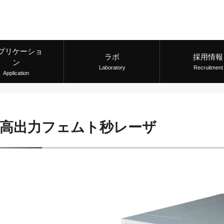
プリケーショ
ラボ
採用情報
ン
Laboratory
Recruitment
Application
高出力フェムト秒レーザ