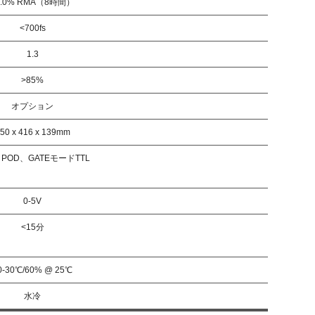
1.0% RMA（8時間）
<700fs
1.3
>85%
オプション
50 x 416 x 139mm
、POD、GATEモードTTL
0-5V
<15分
0-30℃/60% @ 25℃
水冷