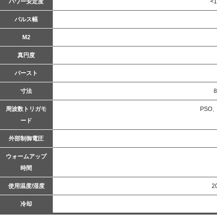
パワー安定度
<
パルス幅
M2
真円度
バースト
寸法
8
周波数トリガモ
PSO
ード
外部制御電圧
ウォームアップ
時間
使用温度/湿度
2
冷却