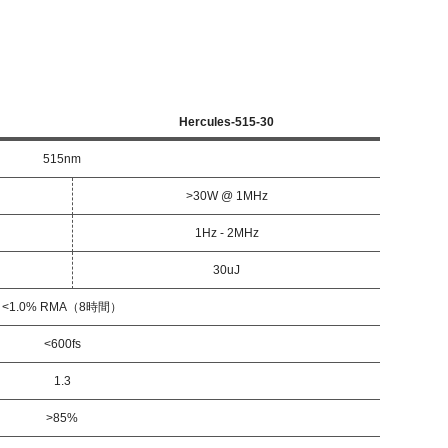
Hercules-515-30
515nm
>30W @ 1MHz
1Hz - 2MHz
30uJ
<1.0% RMA（8時間）
<600fs
1.3
>85%