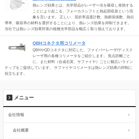
熱レンズ効果とは、光学部品がレーザー光を吸収し発熱する
ことにより起こる、フォーカスシフトと熱起因収差という現
象を言います。 正しい、屈折率温度計数、熱膨張係数、熱伝
導率、吸収率の材料を選択することにより、熱レンズ効果を抑制できます。
当社では熱レンズ効果対策の核種光学部品を幅広く取り揃えております。
QBHコネクタ用コリメータ
QBHやQDコネクタに対応した、ファイバーレーザ/ディスク
レーザ用の各種コリメータをご紹介します。 焦点距離ごと
に、また材料（合成石英、サファイヤ）ごとに幅広いライン
ナップをご提供しています。 サファイヤコリメータは熱レンズ効果の抑制に
役立ちます。
メニュー
会社情報
会社概要