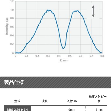
製品仕様
推奨入射ビーム
型式
波長
入射CA
径
BBS-2.29-9-1H
9mm
6mm