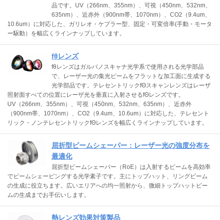
品です。UV（266nm、355nm）、可視（450nm、532nm、
635nm）、近赤外（900nm帯、1070nm）、CO2（9.4um、
10.6um）に対応した、ガリレオ・ケプラー型、固定・可変倍率(手動・モータ
ー駆動）を幅広くラインナップしています。
fθレンズ
fθレンズはガルバノスキャナ光学系で使用される光学部品
で、レーザー光の集光ビームをフラットな加工面に生成する
光学部品です。テレセントリックfΘスキャンレンズはレーザ
照射面すべての位置にレーザ光を垂直に入射させるfΘレンズです。
UV（266nm、355nm）、可視（450nm、532nm、635nm）、近赤外
（900nm帯、1070nm）、CO2（9.4um、10.6um）に対応した、テレセント
リック・ノンテレセントリックfΘレンズを幅広くラインナップしています。
屈折型ビームシェーパー：レーザー光の強度分布を
最適化
屈折型ビームシェーパー（RoE）は入射するビームを高効率
でビームシェーピングする光学素子です。主にトップハット、リングビーム
の生成に役立ちます。広いエリアへの均一照射から、微細トップハットビー
ムの生成までお手伝いします。
熱レンズ効果対策製品