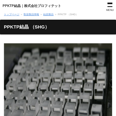
PPKTP結晶｜株式会社プロフィテット
MENU
トップページ
＞
取扱製品情報
＞
結晶製品
＞
PPKTP （SHG）
PPKTP結晶 （SHG）