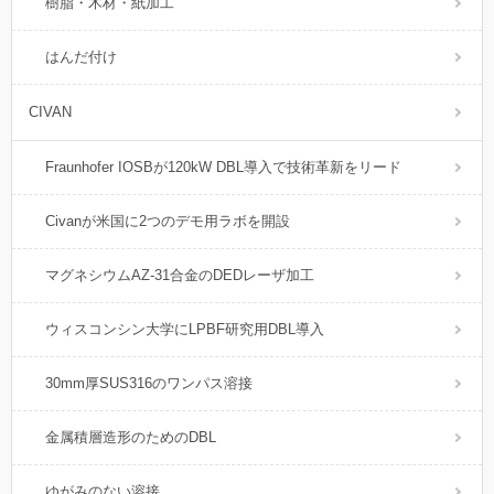
樹脂・木材・紙加工
はんだ付け
CIVAN
Fraunhofer IOSBが120kW DBL導入で技術革新をリード
Civanが米国に2つのデモ用ラボを開設
マグネシウムAZ-31合金のDEDレーザ加工
ウィスコンシン大学にLPBF研究用DBL導入
30mm厚SUS316のワンパス溶接
金属積層造形のためのDBL
ゆがみのない溶接