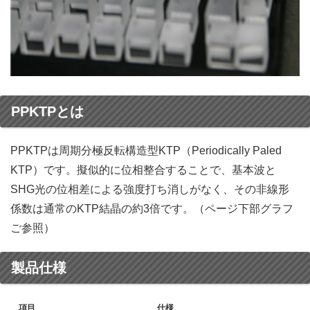
PPKTPとは
PPKTPは周期分極反転構造型KTP（Periodically Paled
KTP）です。擬似的に位相整合することで、基本波と
SHG光の位相差による強度打ち消しがなく、その非線形
係数は通常のKTP結晶の約3倍です。（ページ下部グラフ
ご参照）
製品仕様
項目
仕様