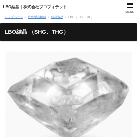
LBO結晶｜株式会社プロフィテット
MENU
トップページ
＞
取扱製品情報
＞
結晶製品
＞
LBO (SHG, THG)
LBO結晶 （SHG、THG）