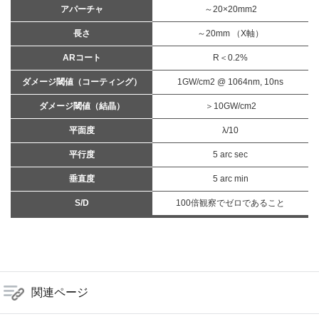
アパーチャ
～20×20mm2
長さ
～20mm （X軸）
ARコート
R＜0.2%
ダメージ閾値（コーティング）
1GW/cm2 @ 1064nm, 10ns
ダメージ閾値（結晶）
＞10GW/cm2
平面度
λ/10
平行度
5 arc sec
垂直度
5 arc min
S/D
100倍観察でゼロであること
関連ページ