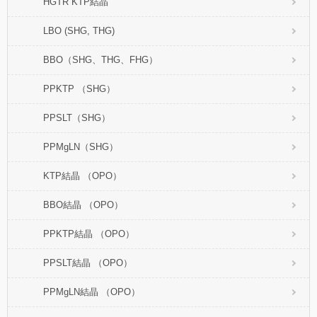
HGTR KTP結晶
LBO (SHG, THG)
BBO（SHG、THG、FHG）
PPKTP （SHG）
PPSLT（SHG）
PPMgLN（SHG）
KTP結晶 （OPO）
BBO結晶 （OPO）
PPKTP結晶 （OPO）
PPSLT結晶 （OPO）
PPMgLN結晶 （OPO）