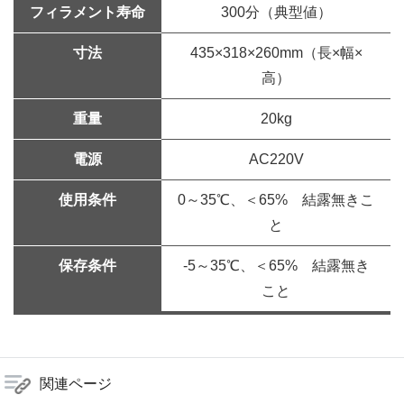
フィラメント寿命
300分（典型値）
寸法
435×318×260mm（長×幅×
高）
重量
20kg
電源
AC220V
使用条件
0～35℃、＜65% 結露無きこ
と
保存条件
-5～35℃、＜65% 結露無き
こと
関連ページ