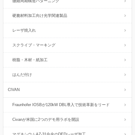
微細周期構造パターニング
硬脆材料加工向け光学関連製品
レーザ焼入れ
スクライブ・マーキング
樹脂・木材・紙加工
はんだ付け
CIVAN
Fraunhofer IOSBが120kW DBL導入で技術革新をリード
Civanが米国に2つのデモ用ラボを開設
マグネシウムAZ-31合金のDEDレーザ加工