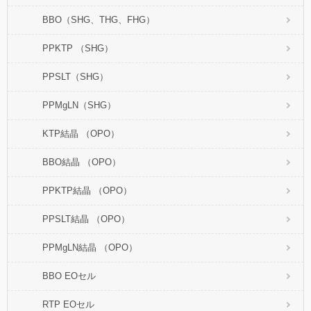
BBO（SHG、THG、FHG）
PPKTP （SHG）
PPSLT（SHG）
PPMgLN（SHG）
KTP結晶 （OPO）
BBO結晶 （OPO）
PPKTP結晶 （OPO）
PPSLT結晶 （OPO）
PPMgLN結晶 （OPO）
BBO EOセル
RTP EOセル