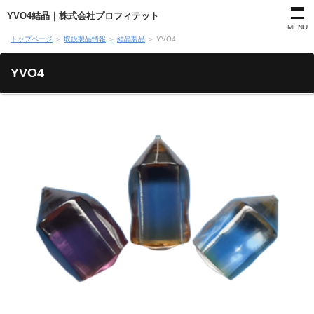
YVO4結晶｜株式会社プロフィテット
MENU
トップページ
＞
取扱製品情報
＞
結晶製品
＞
YVO4
YVO4