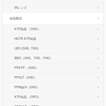
IRレンズ
結晶製品
KTP結晶 （SHG）
HGTR KTP結晶
LBO (SHG, THG)
BBO（SHG、THG、FHG）
PPKTP （SHG）
PPSLT（SHG）
PPMgLN（SHG）
KTP結晶 （OPO）