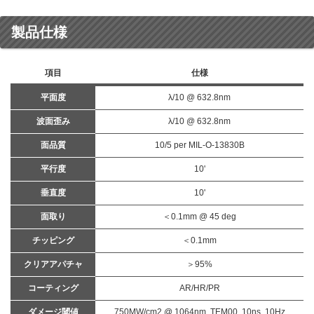
製品仕様
項目
仕様
平面度
λ/10 @ 632.8nm
波面歪み
λ/10 @ 632.8nm
面品質
10/5 per MIL-O-13830B
平行度
10'
垂直度
10'
面取り
＜0.1mm @ 45 deg
チッピング
＜0.1mm
クリアアパチャ
＞95%
コーティング
AR/HR/PR
ダメージ閾値
750MW/cm2 @ 1064nm, TEM00, 10ns, 10Hz