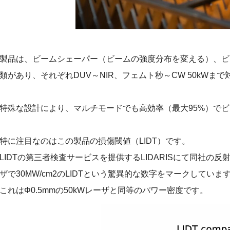
製品は、ビームシェーパー（ビームの強度分布を変える）、ビ
類があり、それぞれDUV～NIR、フェムト秒～CW 50kWま
特殊な設計により、マルチモードでも高効率（最大95%）で
特に注目なのはこの製品の損傷閾値（LIDT）です。
LIDTの第三者検査サービスを提供するLIDARISにて同社の反
ザで30MW/cm2のLIDTという驚異的な数字をマークしていま
これはΦ0.5mmの50kWレーザと同等のパワー密度です。