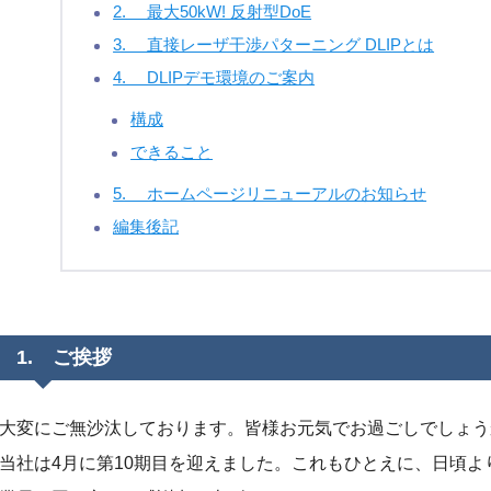
2. 最大50kW! 反射型DoE
3. 直接レーザ干渉パターニング DLIPとは
4. DLIPデモ環境のご案内
構成
できること
5. ホームページリニューアルのお知らせ
編集後記
1. ご挨拶
大変にご無沙汰しております。皆様お元気でお過ごしでしょう
当社は4月に第10期目を迎えました。これもひとえに、日頃