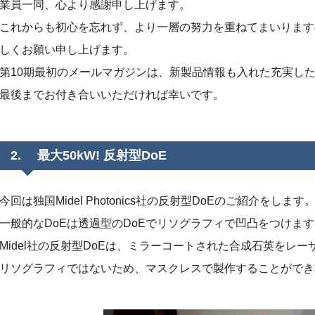
業員一同、心より感謝申し上げます。
これからも初心を忘れず、より一層の努力を重ねてまいります
しくお願い申し上げます。
第10期最初のメールマガジンは、新製品情報も入れた充実し
最後までお付き合いいただければ幸いです。
2. 最大50kW! 反射型DoE
今回は独国Midel Photonics社の反射型DoEのご紹介をします
一般的なDoEは透過型のDoEでリソグラフィで凹凸をつけま
Midel社の反射型DoEは、ミラーコートされた合成石英をレ
リソグラフィではないため、マスクレスで製作することができ