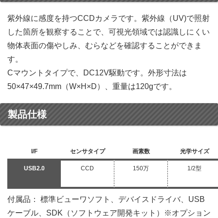
紫外線に感度を持つCCDカメラです。紫外線（UV)で照射
した箇所を観察することで、可視光領域では認識しにくい
物体表面の傷やしみ、むらなどを確認することができま
す。
Cマウントタイプで、DC12V駆動です。外形寸法は
50×47×49.7mm（W×H×D）、重量は120gです。
製品仕様
I/F
センサタイプ
画素数
光学サイズ
USB2.0
CCD
150万
1/2型
付属品： 標準ビューワソフト、デバイスドライバ、USB
ケーブル、SDK（ソフトウェア開発キット）※オプション