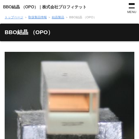
BBO結晶 （OPO）｜株式会社プロフィテット
MENU
トップページ
＞
取扱製品情報
＞
結晶製品
＞
BBO結晶 （OPO）
BBO結晶 （OPO）