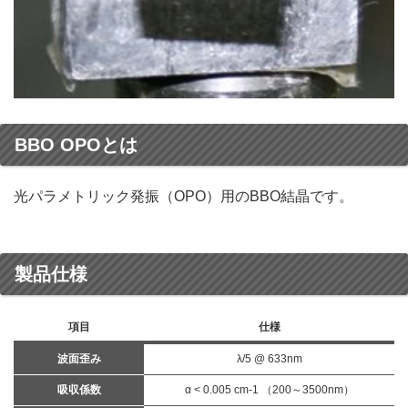
BBO OPOとは
光パラメトリック発振（OPO）用のBBO結晶です。
製品仕様
項目
仕様
波面歪み
λ/5 @ 633nm
吸収係数
α < 0.005 cm-1 （200～3500nm）