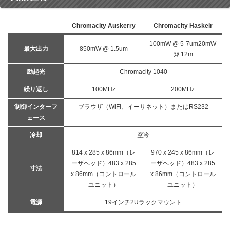
Chromacity Auskerry
Chromacity Haskeir
100mW @ 5-7um20mW
最大出力
850mW @ 1.5um
@ 12m
励起光
Chromacity 1040
繰り返し
100MHz
200MHz
制御インターフ
ブラウザ（WiFi、イーサネット）またはRS232
ェース
冷却
空冷
814 x 285 x 86mm（レ
970 x 245 x 86mm（レ
ーザヘッド）483 x 285
ーザヘッド）483 x 285
寸法
x 86mm（コントロール
x 86mm（コントロール
ユニット）
ユニット）
電源
19インチ2Uラックマウント