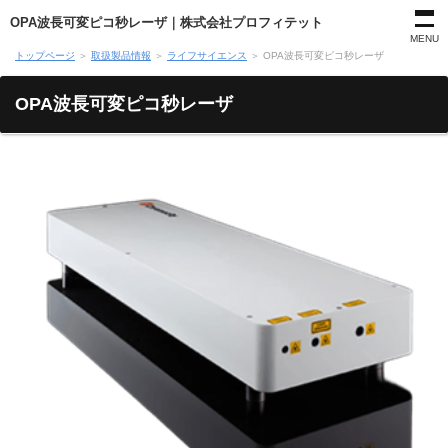
OPA波長可変ピコ秒レーザ｜株式会社プロフィテット
MENU
トップページ
＞
取扱製品情報
＞
ライフサイエンス
＞
OPA波長可変ピコ秒レーザ
OPA波長可変ピコ秒レーザ