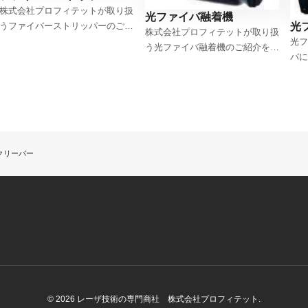
株式会社プロフィテットが取り扱
光ファイバ融着機
うファイバーストリッパーのご紹
光
株式会社プロフィテットが取り扱
介をします。
光フ
う光ファイバ融着機のご紹介をし
バに
ます。持ち運びに便利なポータブ
着後
ルタイプ、大口径ファイバ用、
ググ
PMファイバ用がございます
使用
タイ
おり
関す
クリーバー
まし
い。
た最
しま
© 2026 レーザ技術の専門商社 株式会社プロフィテット.