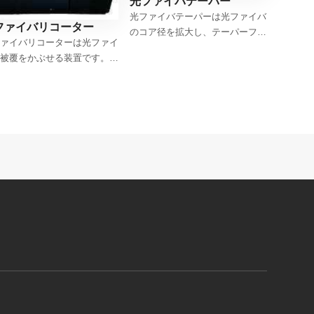
光ファイバテーパー
光ファイバテーパーは光ファイバ
ファイバリコーター
のコア径を拡大し、テーパーファ
ァイバリコーターは光ファイ
イバーを作る装置です。異形コア
被覆をかぶせる装置です。融
のファイバ融着、モードフィール
やFBG（ファイバーブラッ
ドアダプタなどに便利です。カタ
レーティング）製造後などに
ログ請求や製品に関する技術的な
します。当社ではマニュアル
ご質問等がございましたらお気軽
プ、自動タイプを取り揃えて
にご相談ください。お客様のご利
ます。カタログ請求や製品に
用条件に合わせた最適な製品選定
る技術的なご質問等がござい
をサポートいたします。
たらお気軽にご相談くださ
お客様のご利用条件に合わせ
適な製品選定をサポートいた
す。