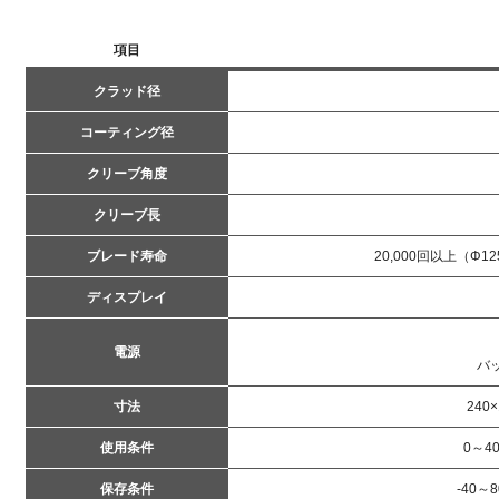
項目
クラッド径
コーティング径
クリーブ角度
クリーブ長
ブレード寿命
20,000回以上（
ディスプレイ
電源
バッ
寸法
240
使用条件
0～4
保存条件
-40