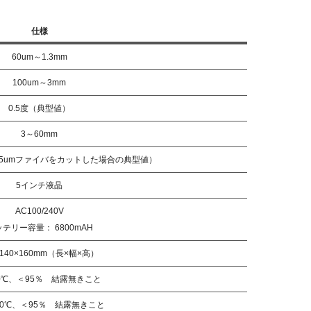
仕様
60um～1.3mm
100um～3mm
0.5度（典型値）
3～60mm
Φ125umファイバをカットした場合の典型値）
5インチ液晶
AC100/240V
テリー容量： 6800mAH
×140×160mm（長×幅×高）
0℃、＜95％ 結露無きこと
～80℃、＜95％ 結露無きこと