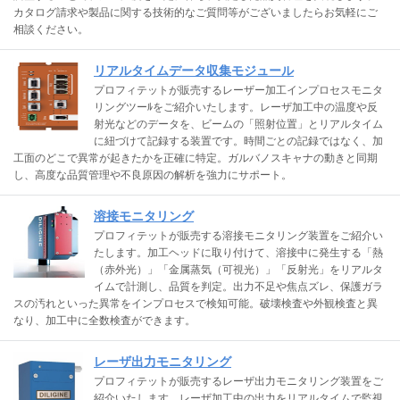
カタログ請求や製品に関する技術的なご質問等がございましたらお気軽にご
相談ください。
リアルタイムデータ収集モジュール
プロフィテットが販売するレーザー加工インプロセスモニタ
リングツーﾙをご紹介いたします。レーザ加工中の温度や反
射光などのデータを、ビームの「照射位置」とリアルタイム
に紐づけて記録する装置です。時間ごとの記録ではなく、加
工面のどこで異常が起きたかを正確に特定。ガルバノスキャナの動きと同期
し、高度な品質管理や不良原因の解析を強力にサポート。
溶接モニタリング
プロフィテットが販売する溶接モニタリング装置をご紹介い
たします。加工ヘッドに取り付けて、溶接中に発生する「熱
（赤外光）」「金属蒸気（可視光）」「反射光」をリアルタ
イムで計測し、品質を判定。出力不足や焦点ズレ、保護ガラ
スの汚れといった異常をインプロセスで検知可能。破壊検査や外観検査と異
なり、加工中に全数検査ができます。
レーザ出力モニタリング
プロフィテットが販売するレーザ出力モニタリング装置をご
紹介いたします。レーザ加工中の出力をリアルタイムで監視