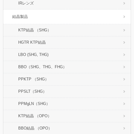
IRレンズ
結晶製品
KTP結晶 （SHG）
HGTR KTP結晶
LBO (SHG, THG)
BBO（SHG、THG、FHG）
PPKTP （SHG）
PPSLT（SHG）
PPMgLN（SHG）
KTP結晶 （OPO）
BBO結晶 （OPO）