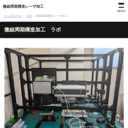
微細周期構造レーザ加工
MENU
トップページ
＞
ラボ
＞
微細周期構造レーザ加工
微細周期構造加工 ラボ