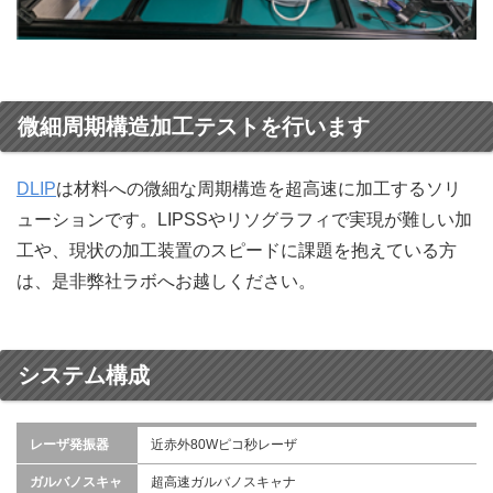
微細周期構造加工テストを行います
DLIP
は材料への微細な周期構造を超高速に加工するソリ
ューションです。LIPSSやリソグラフィで実現が難しい加
工や、現状の加工装置のスピードに課題を抱えている方
は、是非弊社ラボへお越しください。
システム構成
レーザ発振器
近赤外80Wピコ秒レーザ
ガルバノスキャ
超高速ガルバノスキャナ