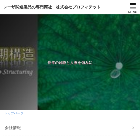
レーザ関連製品の専門商社 株式会社プロフィテット
MENU
株式会社プロフィテットは
長年の経験と人脈を強みに
トップページ
会社情報