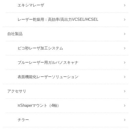
エキシマレーザ
レーザー乾燥用：高効率/高出力VCSEL/HCSEL
自社製品
ピコ秒レーザ加工システム
ブルーレーザー用ガルバノスキャナ
表面機能化レーザーソリューション
アクセサリ
πShaperマウント（4軸）
チラー